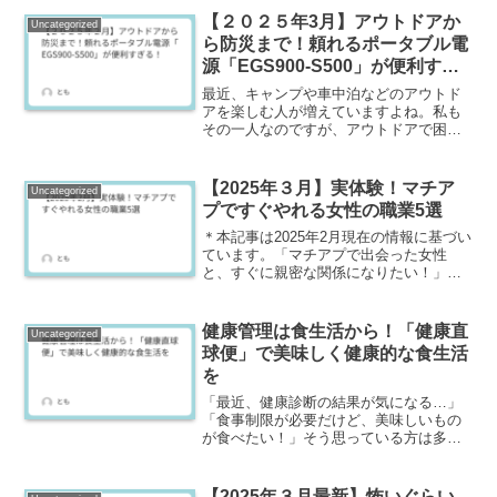
いなんてないんだろうな…。そんな風に
【２０２５年3月】アウトドアか
Uncategorized
思っている非モテ童貞のあ...
ら防災まで！頼れるポータブル電
源「EGS900-S500」が便利すぎ
る！
最近、キャンプや車中泊などのアウトド
アを楽しむ人が増えていますよね。私も
その一人なのですが、アウトドアで困る
のがスマホやカメラの充電問題。そんな
時に役立つのが、ポータブル電源です。
今回ご紹介するのは、大容量で使い勝手
【2025年３月】実体験！マチア
Uncategorized
の良いポータブル電源「E...
プですぐやれる女性の職業5選
＊本記事は2025年2月現在の情報に基づい
ています。「マチアプで出会った女性
と、すぐに親密な関係になりたい！」そ
う思っている男性は多いのではないでし
ょうか？しかし、現実はなかなかうまく
いかないものですよね。そこで今回は、
健康管理は食生活から！「健康直
Uncategorized
実際にマッチングアプ...
球便」で美味しく健康的な食生活
を
「最近、健康診断の結果が気になる…」
「食事制限が必要だけど、美味しいもの
が食べたい！」そう思っている方は多い
のではないでしょうか？私もその一人
で、健康のために食事に気をつけたいと
思いつつも、美味しいものを我慢するの
【2025年３月最新】怖いぐらい