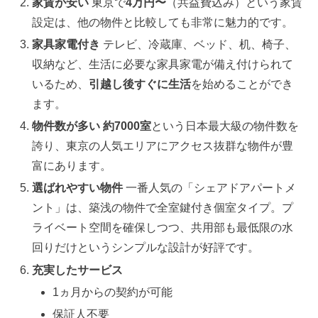
家賃が安い
東京で
4万円〜
（共益費込み）という家賃
設定は、他の物件と比較しても非常に魅力的です。
家具家電付き
テレビ、冷蔵庫、ベッド、机、椅子、
収納など、生活に必要な家具家電が備え付けられて
いるため、
引越し後すぐに生活
を始めることができ
ます。
物件数が多い
約7000室
という日本最大級の物件数を
誇り、東京の人気エリアにアクセス抜群な物件が豊
富にあります。
選ばれやすい物件
一番人気の「シェアドアパートメ
ント」は、築浅の物件で全室鍵付き個室タイプ。プ
ライベート空間を確保しつつ、共用部も最低限の水
回りだけというシンプルな設計が好評です。
充実したサービス
1ヵ月からの契約が可能
保証人不要