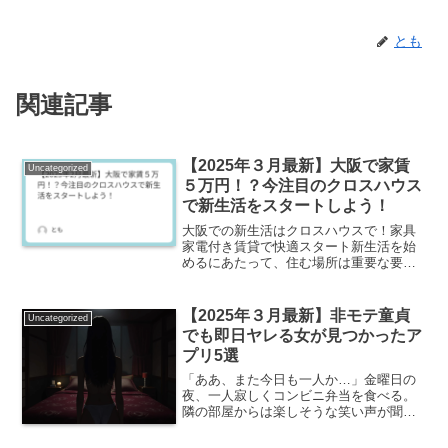
とも
関連記事
【2025年３月最新】大阪で家賃
Uncategorized
５万円！？今注目のクロスハウス
で新生活をスタートしよう！
大阪での新生活はクロスハウスで！家具
家電付き賃貸で快適スタート新生活を始
めるにあたって、住む場所は重要な要素
の一つですよね。特に大阪は、活気があ
り、多様な魅力を持つ街として知られて
います。しかし、家賃や初期費用、家具
【2025年３月最新】非モテ童貞
Uncategorized
家電の準備など、考えるべ...
でも即日ヤレる女が見つかったア
プリ5選
「ああ、また今日も一人か…」金曜日の
夜、一人寂しくコンビニ弁当を食べる。
隣の部屋からは楽しそうな笑い声が聞こ
える。（彼女…欲しい…）そう思いなが
らスマホを手に取る。でも、どうせ出会