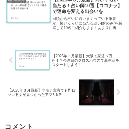
Uncategorized
は辛いと感じていました。そ...
当たる！占い師10選【ココナラ】
で運命を変える出会いを
日頃から占いに通いまくっている筆者
が、怖いくらいに当たる占い師”のみ”を厳
選して10名ご紹介します！あまりに当た
りすぎて寝られなくなる方も続出してい
るので、ご了承のうえこの先をご確認く
ださい。はじめに：なぜ今、占いが求め
られているのか？現代...
【2025年３月最新】大阪で家賃５万
円！？今注目のクロスハウスで新生活を
スタートしよう！
【2025年３月最新】非モテ童貞でも即日
ヤレる女が見つかったアプリ5選
コメント